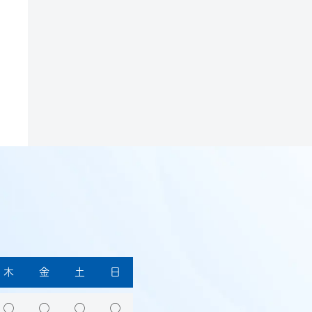
木
金
土
日
◯
◯
◯
◯