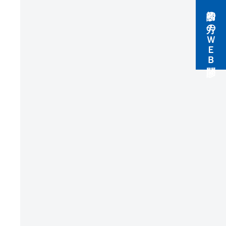
初診の方のＷＥＢ問診