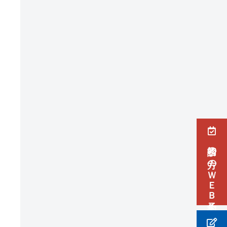
初診の方のＷＥＢ予約