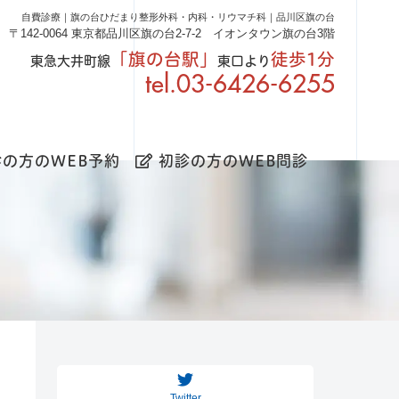
自費診療｜旗の台ひだまり整形外科・内科・リウマチ科｜品川区旗の台
〒142-0064 東京都品川区旗の台2-7-2 イオンタウン旗の台3階
「旗の台駅」
徒歩1分
東急大井町線
東口より
03-6426-6255
の方のWEB予約
初診の方のWEB問診
Twitter